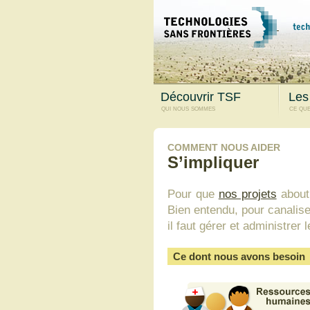
Découvrir TSF
Les
qui nous sommes
ce que
COMMENT NOUS AIDER
S’impliquer
Pour que
nos projets
abouti
Bien entendu, pour canalise
il faut gérer et administre
Ce dont nous avons besoin